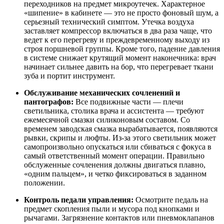
переходников на предмет микроутечек. Характерное
«шипение» в кабинете — это не просто фоновый шум, а
серьезный технический симптом. Утечка воздуха
заставляет компрессор включаться в два раза чаще, что
ведет к его перегреву и преждевременному выходу из
строя поршневой группы. Кроме того, падение давления
в системе снижает крутящий момент наконечника: врач
начинает сильнее давить на бор, что перегревает ткани
зуба и портит инструмент.
Обслуживание механических сочленений и
пантографов:
Все подвижные части — плечи
светильника, столика врача и ассистента — требуют
ежемесячной смазки силиконовым составом. Со
временем заводская смазка вырабатывается, появляются
рывки, скрипы и люфты. Из-за этого светильник может
самопроизвольно опускаться или сбиваться с фокуса в
самый ответственный момент операции. Правильно
обслуженные сочленения должны двигаться плавно,
«одним пальцем», и четко фиксироваться в заданном
положении.
Контроль педали управления:
Осмотрите педаль на
предмет скопления пыли и мусора под кнопками и
рычагами. Загрязнение контактов или пневмоклапанов