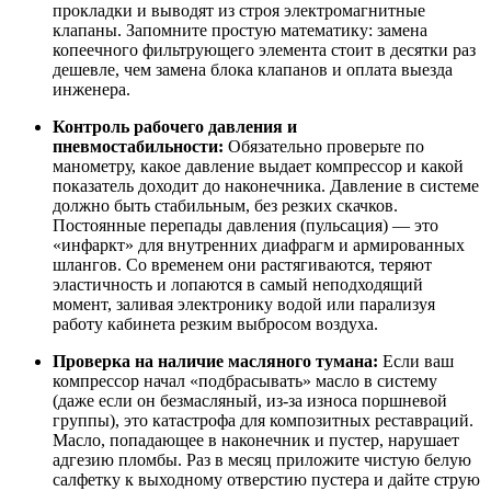
прокладки и выводят из строя электромагнитные
клапаны. Запомните простую математику: замена
копеечного фильтрующего элемента стоит в десятки раз
дешевле, чем замена блока клапанов и оплата выезда
инженера.
Контроль рабочего давления и
пневмостабильности:
Обязательно проверьте по
манометру, какое давление выдает компрессор и какой
показатель доходит до наконечника. Давление в системе
должно быть стабильным, без резких скачков.
Постоянные перепады давления (пульсация) — это
«инфаркт» для внутренних диафрагм и армированных
шлангов. Со временем они растягиваются, теряют
эластичность и лопаются в самый неподходящий
момент, заливая электронику водой или парализуя
работу кабинета резким выбросом воздуха.
Проверка на наличие масляного тумана:
Если ваш
компрессор начал «подбрасывать» масло в систему
(даже если он безмасляный, из-за износа поршневой
группы), это катастрофа для композитных реставраций.
Масло, попадающее в наконечник и пустер, нарушает
адгезию пломбы. Раз в месяц приложите чистую белую
салфетку к выходному отверстию пустера и дайте струю