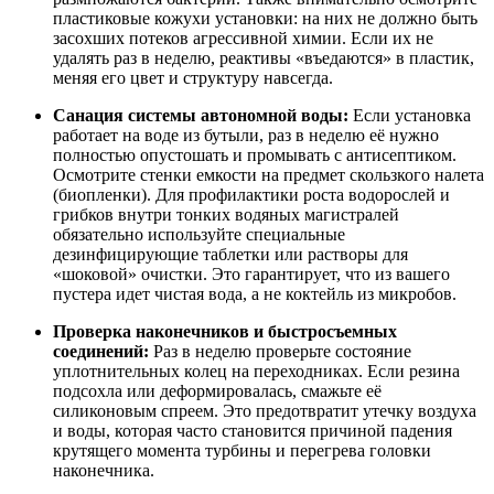
пластиковые кожухи установки: на них не должно быть
засохших потеков агрессивной химии. Если их не
удалять раз в неделю, реактивы «въедаются» в пластик,
меняя его цвет и структуру навсегда.
Санация системы автономной воды:
Если установка
работает на воде из бутыли, раз в неделю её нужно
полностью опустошать и промывать с антисептиком.
Осмотрите стенки емкости на предмет скользкого налета
(биопленки). Для профилактики роста водорослей и
грибков внутри тонких водяных магистралей
обязательно используйте специальные
дезинфицирующие таблетки или растворы для
«шоковой» очистки. Это гарантирует, что из вашего
пустера идет чистая вода, а не коктейль из микробов.
Проверка наконечников и быстросъемных
соединений:
Раз в неделю проверьте состояние
уплотнительных колец на переходниках. Если резина
подсохла или деформировалась, смажьте её
силиконовым спреем. Это предотвратит утечку воздуха
и воды, которая часто становится причиной падения
крутящего момента турбины и перегрева головки
наконечника.