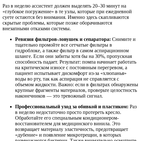
Раз в неделю ассистент должен выделять 20–30 минут на
«глубокое погружение» в те узлы, которые при ежедневной
суете остаются без внимания. Именно здесь скапливаются
скрытые проблемы, которые позже оборачиваются
внезапными отказами системы.
Ревизия фильтров-ловушек и сепаратора:
Снимите и
тщательно промойте все сетчатые фильтры в
гидроблоке, а также фильтр в самом аспирационном
шланге. Если они забиты хотя бы на 30%, пропускная
способность падает. Результат: помпа начинает работать
на критическом износе с постоянным перегревом, а
пациент испытывает дискомфорт из-за «хлюпанья»
воды во рту, так как аспирация не справляется с
объемом жидкости. Важно: если в фильтрах обнаружены
крупные фрагменты материалов, проверьте целостность
наконечников — это тревожный сигнал.
Профессиональный уход за обивкой и пластиком:
Раз
в неделю недостаточно просто протереть кресло.
Обработайте его специальным кондиционером-
восстановителем для медицинского винила. Это
возвращает материалу эластичность, предотвращает
«дубение» и появление микротрещин, в которых
размножаются бактерии. Также внимательно осмотрите