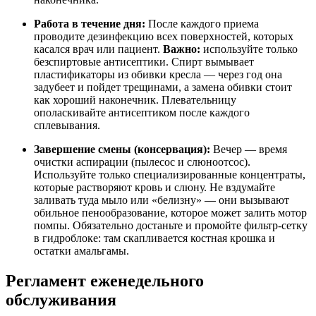
Работа в течение дня:
После каждого приема
проводите дезинфекцию всех поверхностей, которых
касался врач или пациент.
Важно:
используйте только
безспиртовые антисептики. Спирт вымывает
пластификаторы из обивки кресла — через год она
задубеет и пойдет трещинами, а замена обивки стоит
как хороший наконечник. Плевательницу
ополаскивайте антисептиком после каждого
сплевывания.
Завершение смены (консервация):
Вечер — время
очистки аспирации (пылесос и слюноотсос).
Используйте только специализированные концентраты,
которые растворяют кровь и слюну. Не вздумайте
заливать туда мыло или «белизну» — они вызывают
обильное пенообразование, которое может залить мотор
помпы. Обязательно достаньте и промойте фильтр-сетку
в гидроблоке: там скапливается костная крошка и
остатки амальгамы.
Регламент еженедельного
обслуживания