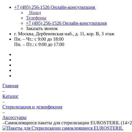
+7 (495) 256-1526
Онлайн-консультация
Назад
Телефоны
+7 (495) 256-1526
Онлайн-консультация
Заказать звонок
г. Москва, Дербеневская наб., д. 11, кор. В, 3 этаж
Пн. – Чт.: с 9:00 до 18:00
Пн. – Пт.: с 9:00 до 17:00
Главная
–
Каталог
–
Стерилизация и дезинфекция
–
Аксессуары
–
Самоклеящиеся пакеты для стерилизации EUROSTERIL (14