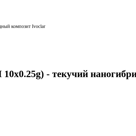
идный композит Ivoclar
 M 10x0.25g) - текучий наногиб