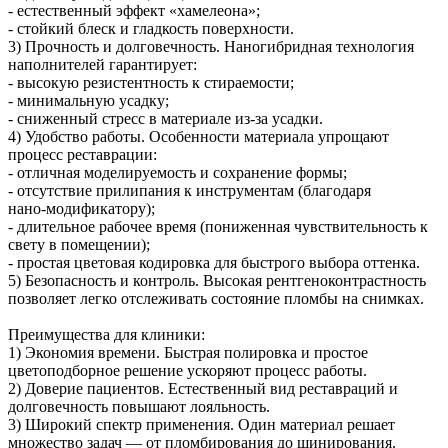
- естественный эффект «хамелеона»;
- стойкий блеск и гладкость поверхности.
3) Прочность и долговечность. Наногибридная технология
наполнителей гарантирует:
- высокую резистентность к стираемости;
- минимальную усадку;
- сниженный стресс в материале из‑за усадки.
4) Удобство работы. Особенности материала упрощают
процесс реставрации:
- отличная моделируемость и сохранение формы;
- отсутствие прилипания к инструментам (благодаря
нано‑модификатору);
- длительное рабочее время (пониженная чувствительность к
свету в помещении);
- простая цветовая кодировка для быстрого выбора оттенка.
5) Безопасность и контроль. Высокая рентгеноконтрастность
позволяет легко отслеживать состояние пломбы на снимках.
Преимущества для клиники:
1) Экономия времени. Быстрая полировка и простое
цветоподборное решение ускоряют процесс работы.
2) Доверие пациентов. Естественный вид реставраций и
долговечность повышают лояльность.
3) Широкий спектр применения. Один материал решает
множество задач — от пломбирования до шинирования.