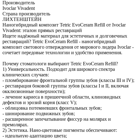
Производитель
Ivoclar Vivadent
Страна производитель
ЛИХТЕНШТЕЙН
Наногибридный композит Tetric EvoCeram Refill от Ivoclar
Vivadent: эталон прямых реставраций
Ищете надёжный материал для эстетичных и долговечных
реставраций? Tetric EvoCeram Refill - наногибридный
композит светового отверждения от мирового лидера Ivoclar -
сочетает передовые технологии и удобство применения.
Почему стоматологи выбирают Tetric EvoCeram Refill?
1) Универсальность. Подходит для широкого спектра
клинических случаев:
- пломбирование фронтальной группы зубов (классы III и IV);
- реставрация боковой группы зубов (классы I и II, включая
окклюзионные поверхности);
- лечение кариеса в пришеечной области, клиновидных
дефектов и эрозий корня (класс V);
- облицовка потемневших фронтальных зубов;
- шинирование подвижных зубов;
- расширенное запечатывание фиссур на молярах и
премолярах.
2) Эстетика. Нано‑цветовые пигменты обеспечивают:
- идеальную адаптацию цвета;