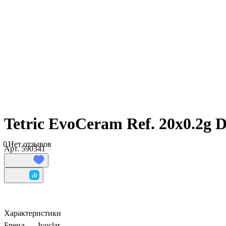
Tetric EvoCeram Ref. 20x0.2g
0
Нет отзывов
Арт.
590341
Характеристики
Бренд
—
Ivoclar