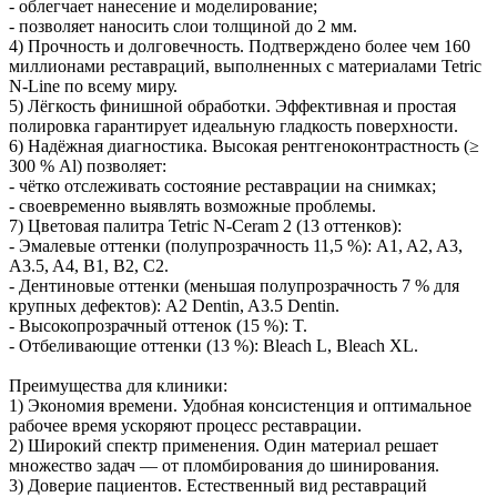
- облегчает нанесение и моделирование;
- позволяет наносить слои толщиной до 2 мм.
4) Прочность и долговечность. Подтверждено более чем 160
миллионами реставраций, выполненных с материалами Tetric
N‑Line по всему миру.
5) Лёгкость финишной обработки. Эффективная и простая
полировка гарантирует идеальную гладкость поверхности.
6) Надёжная диагностика. Высокая рентгеноконтрастность (≥
300 % Al) позволяет:
- чётко отслеживать состояние реставрации на снимках;
- своевременно выявлять возможные проблемы.
7) Цветовая палитра Tetric N‑Ceram 2 (13 оттенков):
- Эмалевые оттенки (полупрозрачность 11,5 %): A1, A2, A3,
A3.5, A4, B1, B2, C2.
- Дентиновые оттенки (меньшая полупрозрачность 7 % для
крупных дефектов): A2 Dentin, A3.5 Dentin.
- Высокопрозрачный оттенок (15 %): T.
- Отбеливающие оттенки (13 %): Bleach L, Bleach XL.
Преимущества для клиники:
1) Экономия времени. Удобная консистенция и оптимальное
рабочее время ускоряют процесс реставрации.
2) Широкий спектр применения. Один материал решает
множество задач — от пломбирования до шинирования.
3) Доверие пациентов. Естественный вид реставраций