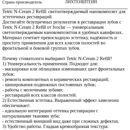
ЛИХТЕНШТЕЙН
Страна производитель
Tetric N‑Ceram 2 Refill: светоотверждаемый нанокомпозит для
эстетичных реставраций
Достигайте безупречных результатов в реставрации зубов с
Tetric N‑Ceram 2 Refill от Ivoclar — универсальным
светоотверждаемым нанокомпозитом в удобных кавифилах.
Материал сочетает превосходную эстетику, надёжность и
простоту применения для всех классов полостей во
фронтальной и боковой группах зубов.
Почему стоматологи выбирают Tetric N‑Ceram 2 Refill?
1) Универсальность применения. Подходит для:
- маскировки или облицовки изменивших цвет фронтальных
зубов;
- ремонта композитных и керамических реставраций;
- шинирования подвижных постоянных зубов;
- работы с молочными зубами;
- реставраций всех классов полостей.
2) Естественная эстетика. Выраженный эффект хамелеона
обеспечивает:
- идеальную интеграцию оттенка реставрации с
натуральными тканями зуба;
- естественный внешний вид даже при сложных дефектах.
3) Удобство работы. Гладкая кремообразная текстура: