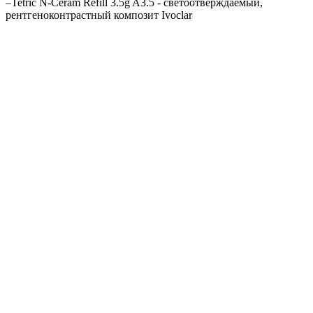
–
Tetric N-Ceram Refill 3.5g A3.5 - светоотверждаемый,
рентгеноконтрастный композит Ivoclar