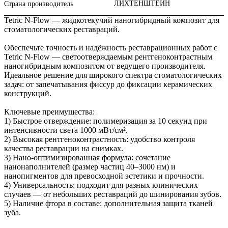
ЛИХТЕНШТЕЙН
Страна производитель
Tetric N‑Flow — жидкотекучий наногибридный композит для
стоматологических реставраций.
Обеспечьте точность и надёжность реставрационных работ с
Tetric N‑Flow — светоотверждаемым рентгеноконтрастным
наногибридным композитом от ведущего производителя.
Идеальное решение для широкого спектра стоматологических
задач: от запечатывания фиссур до фиксации керамических
конструкций.
Ключевые преимущества:
1) Быстрое отверждение: полимеризация за 10 секунд при
интенсивности света 1000 мВт/см².
2) Высокая рентгеноконтрастность: удобство контроля
качества реставрации на снимках.
3) Нано‑оптимизированная формула: сочетание
нанонаполнителей (размер частиц 40–3000 нм) и
нанопигментов для превосходной эстетики и прочности.
4) Универсальность: подходит для разных клинических
случаев — от небольших реставраций до шинирования зубов.
5) Наличие фтора в составе: дополнительная защита тканей
зуба.