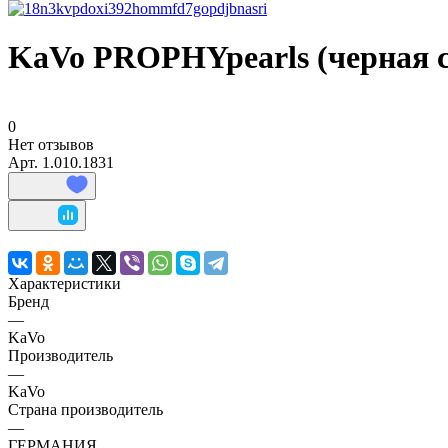
KaVo PROPHYpearls (черная см
0
Нет отзывов
Арт.
1.010.1831
Характеристики
Бренд
—
KaVo
Производитель
—
KaVo
Страна производитель
—
ГЕРМАНИЯ