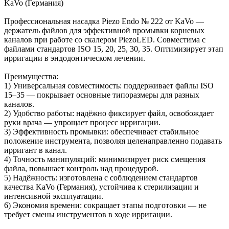
KaVo (Германия)
Профессиональная насадка Piezo Endo № 222 от KaVo —
держатель файлов для эффективной промывки корневых
каналов при работе со скалером PiezoLED. Совместима с
файлами стандартов ISO 15, 20, 25, 30, 35. Оптимизирует этап
ирригации в эндодонтическом лечении.
Преимущества:
1) Универсальная совместимость: поддерживает файлы ISO
15–35 — покрывает основные типоразмеры для разных
каналов.
2) Удобство работы: надёжно фиксирует файл, освобождает
руки врача — упрощает процесс ирригации.
3) Эффективность промывки: обеспечивает стабильное
положение инструмента, позволяя целенаправленно подавать
ирригант в канал.
4) Точность манипуляций: минимизирует риск смещения
файла, повышает контроль над процедурой.
5) Надёжность: изготовлена с соблюдением стандартов
качества KaVo (Германия), устойчива к стерилизации и
интенсивной эксплуатации.
6) Экономия времени: сокращает этапы подготовки — не
требует смены инструментов в ходе ирригации.