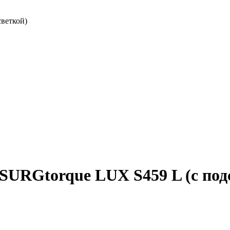
веткой)
URGtorque LUX S459 L (с под