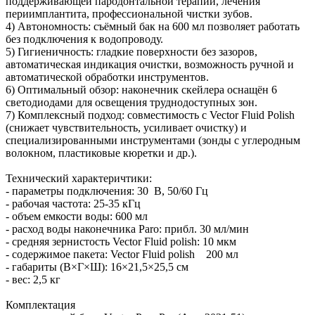
поддерживающей пародонтальной терапии, лечения
периимплантита, профессиональной чистки зубов.
4) Автономность: съёмный бак на 600 мл позволяет работать
без подключения к водопроводу.
5) Гигиеничность: гладкие поверхности без зазоров,
автоматическая индикация очистки, возможность ручной и
автоматической обработки инструментов.
6) Оптимальный обзор: наконечник скейлера оснащён 6
светодиодами для освещения труднодоступных зон.
7) Комплексный подход: совместимость с Vector Fluid Polish
(снижает чувствительность, усиливает очистку) и
специализированными инструментами (зонды с углеродным
волокном, пластиковые кюретки и др.).
Технический характеричтики:
- параметры подключения: 30 В, 50/60 Гц
- рабочая частота: 25-35 кГц
- объем емкости воды: 600 мл
- расход воды наконечника Paro: прибл. 30 мл/мин
- средняя зернистость Vector Fluid polish: 10 мкм
- содержимое пакета: Vector Fluid polish 200 мл
- габариты (В×Г×Ш): 16×21,5×25,5 см
- вес: 2,5 кг
Комплектация