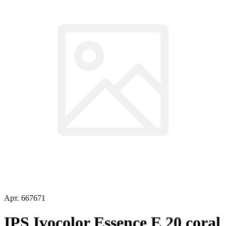
Арт.
667671
IPS Ivocolor Essence E 20 coral