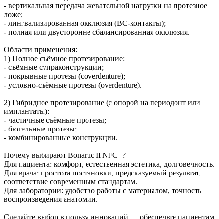
- вертикальная передача жевательной нагрузки на протезное
ложе;
- лингвализированная окклюзия (BC‑контакты);
- полная или двусторонне сбалансированная окклюзия.
Области применения:
1) Полное съёмное протезирование:
- съёмные супраконструкции;
- покрывные протезы (coverdenture);
- условно‑съёмные протезы (overdenture).
2) Гибридное протезирование (с опорой на периодонт или
имплантаты):
- частичные съёмные протезы;
- бюгельные протезы;
- комбинированные конструкции.
Почему выбирают Bonartic II NFC+?
Для пациента: комфорт, естественная эстетика, долговечность.
Для врача: простота постановки, предсказуемый результат,
соответствие современным стандартам.
Для лаборатории: удобство работы с материалом, точность
воспроизведения анатомии.
Сделайте выбор в пользу инноваций — обеспечьте пациентам