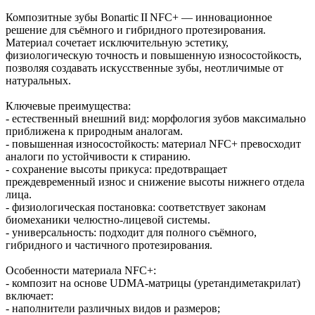
Композитные зубы Bonartic II NFC+ — инновационное
решение для съёмного и гибридного протезирования.
Материал сочетает исключительную эстетику,
физиологическую точность и повышенную износостойкость,
позволяя создавать искусственные зубы, неотличимые от
натуральных.
Ключевые преимущества:
- естественный внешний вид: морфология зубов максимально
приближена к природным аналогам.
- повышенная износостойкость: материал NFC+ превосходит
аналоги по устойчивости к стиранию.
- сохранение высоты прикуса: предотвращает
преждевременный износ и снижение высоты нижнего отдела
лица.
- физиологическая постановка: соответствует законам
биомеханики челюстно‑лицевой системы.
- универсальность: подходит для полного съёмного,
гибридного и частичного протезирования.
Особенности материала NFC+:
- композит на основе UDMA‑матрицы (уретандиметакрилат)
включает:
- наполнители различных видов и размеров;