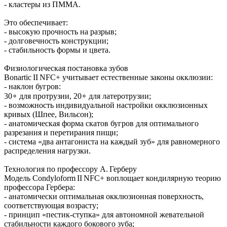
- кластеры из ПММА.
Это обеспечивает:
- высокую прочность на разрыв;
- долговечность конструкции;
- стабильность формы и цвета.
Физиологическая постановка зубов
Bonartic II NFC+ учитывает естественные законы окклюзии:
- наклон бугров:
30∘ для протрузии, 20∘ для латеротрузии;
- возможность индивидуальной настройки окклюзионных
кривых (Шпее, Вильсон);
- анатомическая форма скатов бугров для оптимального
разрезания и перетирания пищи;
- система «два антагониста на каждый зуб» для равномерного
распределения нагрузки.
Технология по профессору А. Герберу
Модель Condyloform II NFC+ воплощает кондилярную теорию
профессора Гербера:
- анатомически оптимальная окклюзионная поверхность,
соответствующая возрасту;
- принцип «пестик‑ступка» для автономной жевательной
стабильности каждого бокового зуба;