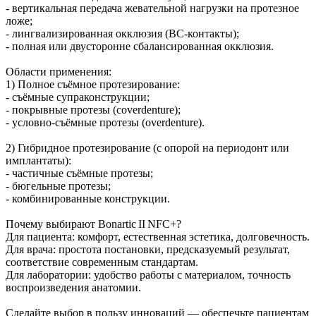
- вертикальная передача жевательной нагрузки на протезное
ложе;
- лингвализированная окклюзия (BC‑контакты);
- полная или двусторонне сбалансированная окклюзия.
Области применения:
1) Полное съёмное протезирование:
- съёмные супраконструкции;
- покрывные протезы (coverdenture);
- условно‑съёмные протезы (overdenture).
2) Гибридное протезирование (с опорой на периодонт или
имплантаты):
- частичные съёмные протезы;
- бюгельные протезы;
- комбинированные конструкции.
Почему выбирают Bonartic II NFC+?
Для пациента: комфорт, естественная эстетика, долговечность.
Для врача: простота постановки, предсказуемый результат,
соответствие современным стандартам.
Для лаборатории: удобство работы с материалом, точность
воспроизведения анатомии.
Сделайте выбор в пользу инноваций — обеспечьте пациентам