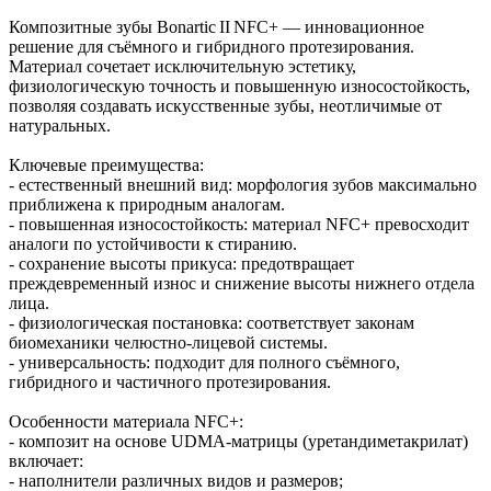
Композитные зубы Bonartic II NFC+ — инновационное
решение для съёмного и гибридного протезирования.
Материал сочетает исключительную эстетику,
физиологическую точность и повышенную износостойкость,
позволяя создавать искусственные зубы, неотличимые от
натуральных.
Ключевые преимущества:
- естественный внешний вид: морфология зубов максимально
приближена к природным аналогам.
- повышенная износостойкость: материал NFC+ превосходит
аналоги по устойчивости к стиранию.
- сохранение высоты прикуса: предотвращает
преждевременный износ и снижение высоты нижнего отдела
лица.
- физиологическая постановка: соответствует законам
биомеханики челюстно‑лицевой системы.
- универсальность: подходит для полного съёмного,
гибридного и частичного протезирования.
Особенности материала NFC+:
- композит на основе UDMA‑матрицы (уретандиметакрилат)
включает:
- наполнители различных видов и размеров;