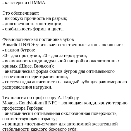
- кластеры из ПММА.
Это обеспечивает:
- высокую прочность на разрыв;
- долговечность конструкции;
- стабильность формы и цвета.
Физиологическая постановка зубов
Bonartic II NFC+ учитывает естественные законы окклюзии:
- наклон бугров:
30∘ для протрузии, 20∘ для латеротрузии;
- возможность индивидуальной настройки окклюзионных
кривых (Шпее, Вильсон);
- анатомическая форма скатов бугров для оптимального
разрезания и перетирания пищи;
- система «два антагониста на каждый зуб» для равномерного
распределения нагрузки.
Технология по профессору А. Герберу
Модель Condyloform II NFC+ воплощает кондилярную теорию
профессора Гербера:
- анатомически оптимальная окклюзионная поверхность,
соответствующая возрасту;
- принцип «пестик‑ступка» для автономной жевательной
стабильности каждого бокового зуба;