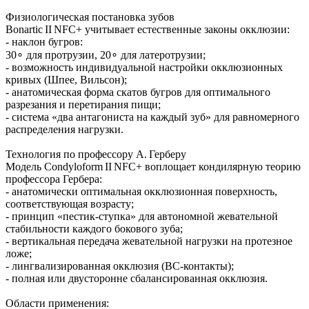
Физиологическая постановка зубов
Bonartic II NFC+ учитывает естественные законы окклюзии:
- наклон бугров:
30∘ для протрузии, 20∘ для латеротрузии;
- возможность индивидуальной настройки окклюзионных
кривых (Шпее, Вильсон);
- анатомическая форма скатов бугров для оптимального
разрезания и перетирания пищи;
- система «два антагониста на каждый зуб» для равномерного
распределения нагрузки.
Технология по профессору А. Герберу
Модель Condyloform II NFC+ воплощает кондилярную теорию
профессора Гербера:
- анатомически оптимальная окклюзионная поверхность,
соответствующая возрасту;
- принцип «пестик‑ступка» для автономной жевательной
стабильности каждого бокового зуба;
- вертикальная передача жевательной нагрузки на протезное
ложе;
- лингвализированная окклюзия (BC‑контакты);
- полная или двусторонне сбалансированная окклюзия.
Области применения: