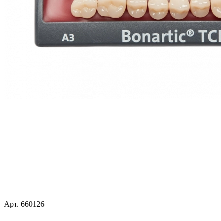
Арт.
660126