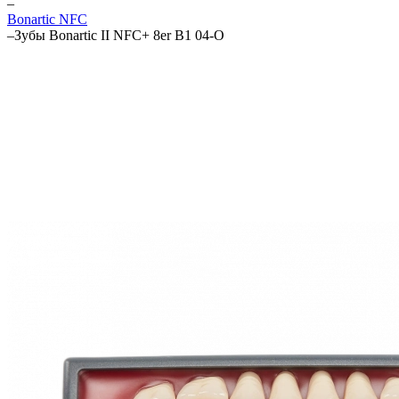
–
Bonartic NFC
–
Зубы Bonartic II NFC+ 8er B1 04-O