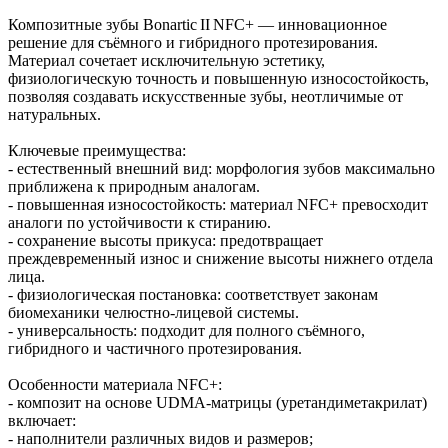
Композитные зубы Bonartic II NFC+ — инновационное
решение для съёмного и гибридного протезирования.
Материал сочетает исключительную эстетику,
физиологическую точность и повышенную износостойкость,
позволяя создавать искусственные зубы, неотличимые от
натуральных.
Ключевые преимущества:
- естественный внешний вид: морфология зубов максимально
приближена к природным аналогам.
- повышенная износостойкость: материал NFC+ превосходит
аналоги по устойчивости к стиранию.
- сохранение высоты прикуса: предотвращает
преждевременный износ и снижение высоты нижнего отдела
лица.
- физиологическая постановка: соответствует законам
биомеханики челюстно‑лицевой системы.
- универсальность: подходит для полного съёмного,
гибридного и частичного протезирования.
Особенности материала NFC+:
- композит на основе UDMA‑матрицы (уретандиметакрилат)
включает:
- наполнители различных видов и размеров;