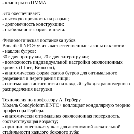
- кластеры из ПММА.
Это обеспечивает:
- высокую прочность на разрыв;
- долговечность конструкции;
- стабильность формы и цвета.
Физиологическая постановка зубов
Bonartic II NFC+ учитывает естественные законы окклюзии:
- наклон бугров:
30∘ для протрузии, 20∘ для латеротрузии;
- возможность индивидуальной настройки окклюзионных
кривых (Шпее, Вильсон);
- анатомическая форма скатов бугров для оптимального
разрезания и перетирания пищи;
- система «два антагониста на каждый зуб» для равномерного
распределения нагрузки.
Технология по профессору А. Герберу
Модель Condyloform II NFC+ воплощает кондилярную теорию
профессора Гербера:
- анатомически оптимальная окклюзионная поверхность,
соответствующая возрасту;
- принцип «пестик‑ступка» для автономной жевательной
стабильности каждого бокового зуба;