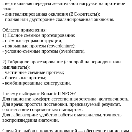
- вертикальная передача жевательной нагрузки на протезное
ложе;
- лингвализированная окклюзия (BC‑контакты);
- полная или двусторонне сбалансированная окклюзия.
Области применения:
1) Полное съёмное протезирование:
- съёмные супраконструкции;
- покрывные протезы (coverdenture);
- условно‑съёмные протезы (overdenture).
2) Гибридное протезирование (с опорой на периодонт или
имплантаты):
- частичные съёмные протезы;
- бюгельные протезы;
- комбинированные конструкции.
Почему выбирают Bonartic II NFC+?
Для пациента: комфорт, естественная эстетика, долговечность.
Для врача: простота постановки, предсказуемый результат,
соответствие современным стандартам.
Для лаборатории: удобство работы с материалом, точность
воспроизведения анатомии.
Сделайте выбор в пользу инноваций — обеспечьте пациентам