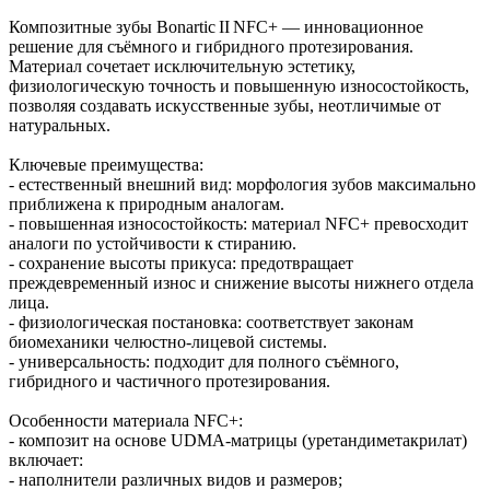
Композитные зубы Bonartic II NFC+ — инновационное
решение для съёмного и гибридного протезирования.
Материал сочетает исключительную эстетику,
физиологическую точность и повышенную износостойкость,
позволяя создавать искусственные зубы, неотличимые от
натуральных.
Ключевые преимущества:
- естественный внешний вид: морфология зубов максимально
приближена к природным аналогам.
- повышенная износостойкость: материал NFC+ превосходит
аналоги по устойчивости к стиранию.
- сохранение высоты прикуса: предотвращает
преждевременный износ и снижение высоты нижнего отдела
лица.
- физиологическая постановка: соответствует законам
биомеханики челюстно‑лицевой системы.
- универсальность: подходит для полного съёмного,
гибридного и частичного протезирования.
Особенности материала NFC+:
- композит на основе UDMA‑матрицы (уретандиметакрилат)
включает:
- наполнители различных видов и размеров;