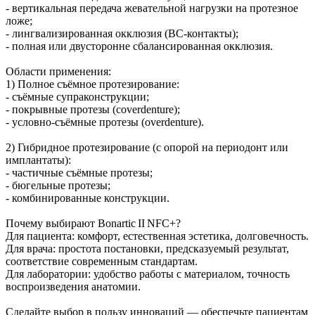
- вертикальная передача жевательной нагрузки на протезное
ложе;
- лингвализированная окклюзия (BC‑контакты);
- полная или двусторонне сбалансированная окклюзия.
Области применения:
1) Полное съёмное протезирование:
- съёмные супраконструкции;
- покрывные протезы (coverdenture);
- условно‑съёмные протезы (overdenture).
2) Гибридное протезирование (с опорой на периодонт или
имплантаты):
- частичные съёмные протезы;
- бюгельные протезы;
- комбинированные конструкции.
Почему выбирают Bonartic II NFC+?
Для пациента: комфорт, естественная эстетика, долговечность.
Для врача: простота постановки, предсказуемый результат,
соответствие современным стандартам.
Для лаборатории: удобство работы с материалом, точность
воспроизведения анатомии.
Сделайте выбор в пользу инноваций — обеспечьте пациентам