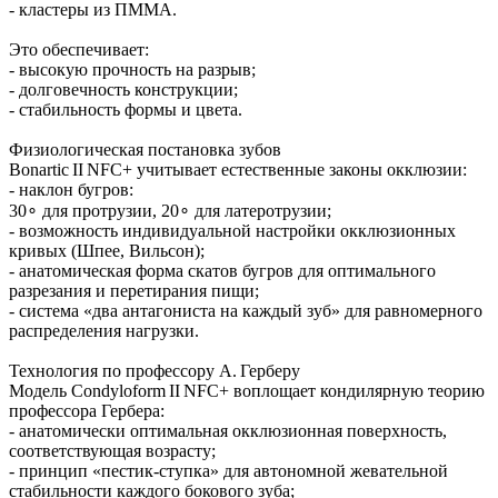
- кластеры из ПММА.
Это обеспечивает:
- высокую прочность на разрыв;
- долговечность конструкции;
- стабильность формы и цвета.
Физиологическая постановка зубов
Bonartic II NFC+ учитывает естественные законы окклюзии:
- наклон бугров:
30∘ для протрузии, 20∘ для латеротрузии;
- возможность индивидуальной настройки окклюзионных
кривых (Шпее, Вильсон);
- анатомическая форма скатов бугров для оптимального
разрезания и перетирания пищи;
- система «два антагониста на каждый зуб» для равномерного
распределения нагрузки.
Технология по профессору А. Герберу
Модель Condyloform II NFC+ воплощает кондилярную теорию
профессора Гербера:
- анатомически оптимальная окклюзионная поверхность,
соответствующая возрасту;
- принцип «пестик‑ступка» для автономной жевательной
стабильности каждого бокового зуба;