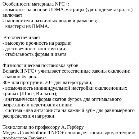
Особенности материала NFC+:
- композит на основе UDMA‑матрицы (уретандиметакрилат)
включает:
- наполнители различных видов и размеров;
- кластеры из ПММА.
Это обеспечивает:
- высокую прочность на разрыв;
- долговечность конструкции;
- стабильность формы и цвета.
Физиологическая постановка зубов
Bonartic II NFC+ учитывает естественные законы окклюзии:
- наклон бугров:
30∘ для протрузии, 20∘ для латеротрузии;
- возможность индивидуальной настройки окклюзионных
кривых (Шпее, Вильсон);
- анатомическая форма скатов бугров для оптимального
разрезания и перетирания пищи;
- система «два антагониста на каждый зуб» для равномерного
распределения нагрузки.
Технология по профессору А. Герберу
Модель Condyloform II NFC+ воплощает кондилярную теорию
профессора Гербера: