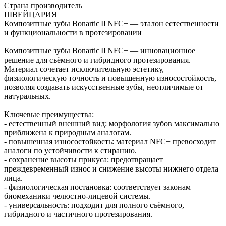
Страна производитель
ШВЕЙЦАРИЯ
Композитные зубы Bonartic II NFC+ — эталон естественности
и функциональности в протезировании
Композитные зубы Bonartic II NFC+ — инновационное
решение для съёмного и гибридного протезирования.
Материал сочетает исключительную эстетику,
физиологическую точность и повышенную износостойкость,
позволяя создавать искусственные зубы, неотличимые от
натуральных.
Ключевые преимущества:
- естественный внешний вид: морфология зубов максимально
приближена к природным аналогам.
- повышенная износостойкость: материал NFC+ превосходит
аналоги по устойчивости к стиранию.
- сохранение высоты прикуса: предотвращает
преждевременный износ и снижение высоты нижнего отдела
лица.
- физиологическая постановка: соответствует законам
биомеханики челюстно‑лицевой системы.
- универсальность: подходит для полного съёмного,
гибридного и частичного протезирования.