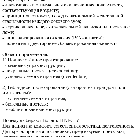
- анатомически оптимальная окклюзионная поверхность,
соответствующая возрасту;
- принцип «пестик‑ступка» для автономной жевательной
стабильности каждого бокового зуба;
- вертикальная передача жевательной нагрузки на протезное
ложе;
- лингвализированная окклюзия (BC‑контакты);
- полная или двусторонне сбалансированная окклюзия.
Области применения:
1) Полное съёмное протезирование:
- съёмные супраконструкции;
- покрывные протезы (coverdenture);
- условно‑съёмные протезы (overdenture).
2) Гибридное протезирование (с опорой на периодонт или
имплантаты):
- частичные съёмные протезы;
- бюгельные протезы;
- комбинированные конструкции.
Почему выбирают Bonartic II NFC+?
Для пациента: комфорт, естественная эстетика, долговечность.
Для врача: простота постановки, предсказуемый результат,
соответствие современным стандартам.