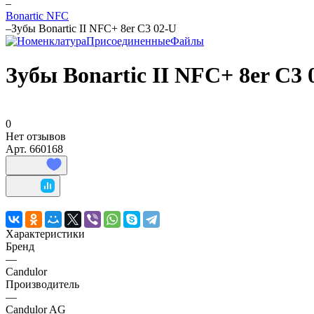
–
Bonartic NFC
–
Зубы Bonartic II NFC+ 8er C3 02-U
Зубы Bonartic II NFC+ 8er C3 
0
Нет отзывов
Арт.
660168
Характеристики
Бренд
—
Candulor
Производитель
—
Candulor AG