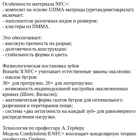
Особенности материала NFC+:
- композит на основе UDMA‑матрицы (уретандиметакрилат)
включает:
- наполнители различных видов и размеров;
- кластеры из ПММА.
Это обеспечивает:
- высокую прочность на разрыв;
- долговечность конструкции;
- стабильность формы и цвета.
Физиологическая постановка зубов
Bonartic II NFC+ учитывает естественные законы окклюзии:
- наклон бугров:
30∘ для протрузии, 20∘ для латеротрузии;
- возможность индивидуальной настройки окклюзионных
кривых (Шпее, Вильсон);
- анатомическая форма скатов бугров для оптимального
разрезания и перетирания пищи;
- система «два антагониста на каждый зуб» для равномерного
распределения нагрузки.
Технология по профессору А. Герберу
Модель Condyloform II NFC+ воплощает кондилярную теорию
профессора Гербера: