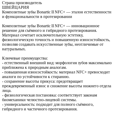
Страна производитель
ШВЕЙЦАРИЯ
Композитные зубы Bonartic II NFC+ — эталон естественности
и функциональности в протезировании
Композитные зубы Bonartic II NFC+ — инновационное
решение для съёмного и гибридного протезирования.
Материал сочетает исключительную эстетику,
физиологическую точность и повышенную износостойкость,
позволяя создавать искусственные зубы, неотличимые от
натуральных.
Ключевые преимущества:
- естественный внешний вид: морфология зубов максимально
приближена к природным аналогам.
- повышенная износостойкость: материал NFC+ превосходит
аналоги по устойчивости к стиранию.
- сохранение высоты прикуса: предотвращает
преждевременный износ и снижение высоты нижнего отдела
лица.
- физиологическая постановка: соответствует законам
биомеханики челюстно‑лицевой системы.
- универсальность: подходит для полного съёмного,
гибридного и частичного протезирования.