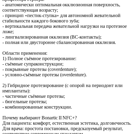
- анатомически оптимальная окклюзионная поверхность,
соответствующая возрасту;
- принцип «пестик‑ступка» для автономной жевательной
стабильности каждого бокового зуба;
- вертикальная передача жевательной нагрузки на протезное
ложе;
- лингвализированная окклюзия (BC‑контакты);
- полная или двусторонне сбалансированная окклюзия.
Области применения:
1) Полное съёмное протезирование:
- съёмные супраконструкции;
- покрывные протезы (coverdenture);
- условно‑съёмные протезы (overdenture).
2) Гибридное протезирование (с опорой на периодонт или
имплантаты):
- частичные съёмные протезы;
- бюгельные протезы;
- комбинированные конструкции.
Почему выбирают Bonartic II NFC+?
Для пациента: комфорт, естественная эстетика, долговечность.
Для врача: простота постановки, предсказуемый результат,
соответствие современным стандартам.