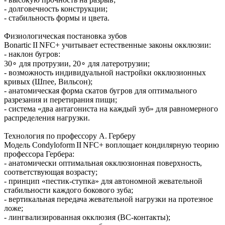
- долговечность конструкции;
- стабильность формы и цвета.
Физиологическая постановка зубов
Bonartic II NFC+ учитывает естественные законы окклюзии:
- наклон бугров:
30∘ для протрузии, 20∘ для латеротрузии;
- возможность индивидуальной настройки окклюзионных
кривых (Шпее, Вильсон);
- анатомическая форма скатов бугров для оптимального
разрезания и перетирания пищи;
- система «два антагониста на каждый зуб» для равномерного
распределения нагрузки.
Технология по профессору А. Герберу
Модель Condyloform II NFC+ воплощает кондилярную теорию
профессора Гербера:
- анатомически оптимальная окклюзионная поверхность,
соответствующая возрасту;
- принцип «пестик‑ступка» для автономной жевательной
стабильности каждого бокового зуба;
- вертикальная передача жевательной нагрузки на протезное
ложе;
- лингвализированная окклюзия (BC‑контакты);