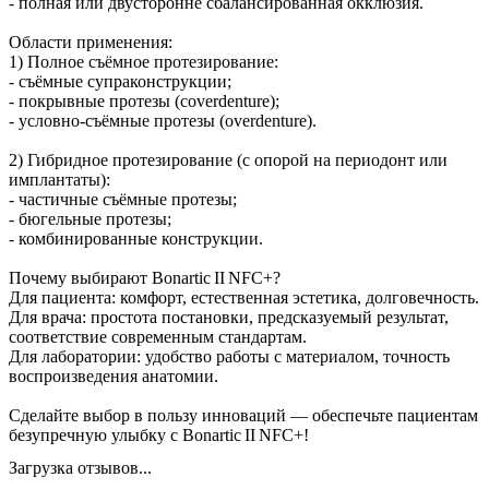
- полная или двусторонне сбалансированная окклюзия.
Области применения:
1) Полное съёмное протезирование:
- съёмные супраконструкции;
- покрывные протезы (coverdenture);
- условно‑съёмные протезы (overdenture).
2) Гибридное протезирование (с опорой на периодонт или
имплантаты):
- частичные съёмные протезы;
- бюгельные протезы;
- комбинированные конструкции.
Почему выбирают Bonartic II NFC+?
Для пациента: комфорт, естественная эстетика, долговечность.
Для врача: простота постановки, предсказуемый результат,
соответствие современным стандартам.
Для лаборатории: удобство работы с материалом, точность
воспроизведения анатомии.
Сделайте выбор в пользу инноваций — обеспечьте пациентам
безупречную улыбку с Bonartic II NFC+!
Загрузка отзывов...