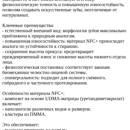
физиологическую точность и повышенную износостойкость,
позволяя создавать искусственные зубы, неотличимые от
натуральных.
Ключевые преимущества:
- естественный внешний вид: морфология зубов максимально
приближена к природным аналогам.
- повышенная износостойкость: материал NFC+ превосходит
аналоги по устойчивости к стиранию.
- сохранение высоты прикуса: предотвращает
преждевременный износ и снижение высоты нижнего отдела
лица.
- физиологическая постановка: соответствует законам
биомеханики челюстно‑лицевой системы.
- универсальность: подходит для полного съёмного,
гибридного и частичного протезирования.
Особенности материала NFC+:
- композит на основе UDMA‑матрицы (уретандиметакрилат)
включает:
- наполнители различных видов и размеров;
- кластеры из ПММА.
Это обеспечивает:
- высокую прочность на разрыв;