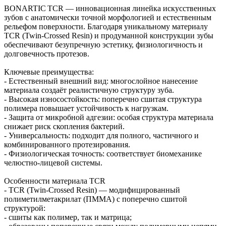
BONARTIC TCR — инновационная линейка искусственных
зубов с анатомически точной морфологией и естественным
рельефом поверхности. Благодаря уникальному материалу
TCR (Twin‑Crossed Resin) и продуманной конструкции зубы
обеспечивают безупречную эстетику, физиологичность и
долговечность протезов.
Ключевые преимущества:
- Естественный внешний вид: многослойное нанесение
материала создаёт реалистичную структуру зуба.
- Высокая износостойкость: поперечно сшитая структура
полимера повышает устойчивость к нагрузкам.
- Защита от микробной адгезии: особая структура материала
снижает риск скопления бактерий.
- Универсальность: подходит для полного, частичного и
комбинированного протезирования.
- Физиологическая точность: соответствует биомеханике
челюстно‑лицевой системы.
Особенности материала TCR
- TCR (Twin‑Crossed Resin) — модифицированный
полиметилметакрилат (ПММА) с поперечно сшитой
структурой:
- сшиты как полимер, так и матрица;