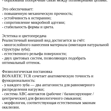
- образованы поперечные связи между полимерными цепями.
Это обеспечивает:
- повышенную механическую прочность;
- устойчивость к истиранию;
- сопротивление микробной адгезии;
- стабильность формы и цвета.
Эстетика и цветопередача
Реалистичный внешний вид достигается за счёт:
- многослойного нанесения материала (имитация натуральной
структуры зуба);
- естественного рельефа поверхности;
- двух цветовых систем, позволяющих подобрать
оптимальный оттенок.
Физиологическая постановка
BONARTIC TCR сочетает анатомическую точность и
функциональность:
- у каждого зуба — два антагониста для равномерного
распределения нагрузки;
- система ABC‑контактов (рабочие / балансирующие /
центрические) для физиологичного смыкания;
- морфология, соответствующая естественным законам
окклюзии.