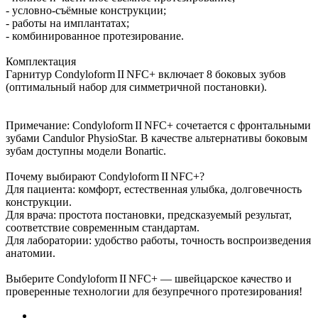
- условно‑съёмные конструкции;
- работы на имплантатах;
- комбинированное протезирование.
Комплектация
Гарнитур Condyloform II NFC+ включает 8 боковых зубов
(оптимальный набор для симметричной постановки).
Примечание: Condyloform II NFC+ сочетается с фронтальными
зубами Candulor PhysioStar. В качестве альтернативы боковым
зубам доступны модели Bonartic.
Почему выбирают Condyloform II NFC+?
Для пациента: комфорт, естественная улыбка, долговечность
конструкции.
Для врача: простота постановки, предсказуемый результат,
соответствие современным стандартам.
Для лаборатории: удобство работы, точность воспроизведения
анатомии.
Выберите Condyloform II NFC+ — швейцарское качество и
проверенные технологии для безупречного протезирования!