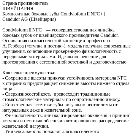
Страна производитель
ШВЕЙЦАРИЯ
Композитные боковые зубы Condyloform II NFC+ |
Candulor AG (Швейцария)
Condyloform II NFC+ — усовершенствованная линейка
боковых зубов от швейцарского производителя Candulor.
Основанная на классической концепции профессора
А. Гербера («ступка и пестик»), модель получила современные
улучшения, сочетающие проверенную физиологичность с
передовыми материалами. Идеальное решение для
протезирования с естественной эстетикой и долговечностью.
Ключевые преимущества:
- Сохранение высоты прикуса: устойчивость материала NFC+
к стиранию предотвращает снижение высоты нижнего отдела
лица.
- Сверхизносостойкость: превосходит традиционные
стоматологические материалы по сопротивлению износу.
- Естественная эстетика: зубы визуально неотличимы от
натуральных даже в жевательной зоне.
- Физиологичность: лингвализированная окклюзия и принцип
«ступки и пестика» обеспечивают правильное распределение
жевательной нагрузки.
- Универсальность: подходят для классического