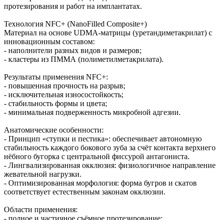
протезирования и работ на имплантатах.
Технология NFC+ (NanoFilled Composite+)
Материал на основе UDMA‑матрицы (уретандиметакрилат) с
инновационным составом:
- наполнители разных видов и размеров;
- кластеры из ПММА (полиметилметакрилата).
Результаты применения NFC+:
- повышенная прочность на разрыв;
- исключительная износостойкость;
- стабильность формы и цвета;
- минимальная подверженность микробной адгезии.
Анатомические особенности:
- Принцип «ступки и пестика»: обеспечивает автономную
стабильность каждого бокового зуба за счёт контакта верхнего
нёбного бугорка с центральной фиссурой антагониста.
- Лингвализированная окклюзия: физиологичное направление
жевательной нагрузки.
- Оптимизированная морфология: форма бугров и скатов
соответствует естественным законам окклюзии.
Области применения:
- полное и частичное съёмное протезирование;