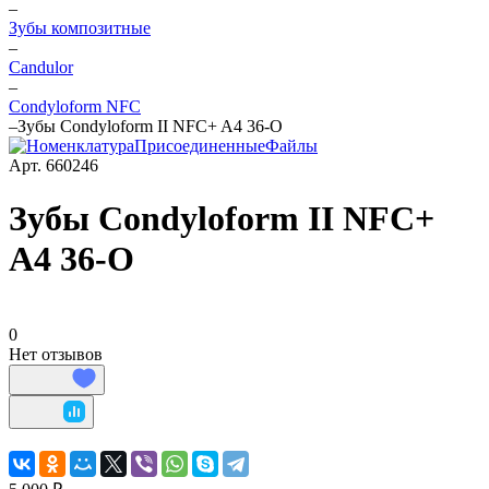
–
Зубы композитные
–
Candulor
–
Condyloform NFC
–
Зубы Condyloform II NFC+ A4 36-O
Арт.
660246
Зубы Condyloform II NFC+
A4 36-O
0
Нет отзывов