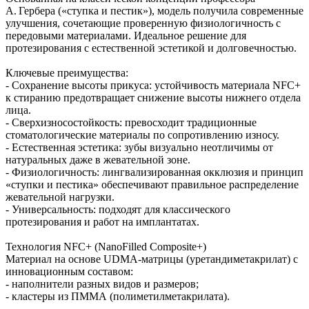
А. Гербера («ступка и пестик»), модель получила современные
улучшения, сочетающие проверенную физиологичность с
передовыми материалами. Идеальное решение для
протезирования с естественной эстетикой и долговечностью.
Ключевые преимущества:
- Сохранение высоты прикуса: устойчивость материала NFC+
к стиранию предотвращает снижение высоты нижнего отдела
лица.
- Сверхизносостойкость: превосходит традиционные
стоматологические материалы по сопротивлению износу.
- Естественная эстетика: зубы визуально неотличимы от
натуральных даже в жевательной зоне.
- Физиологичность: лингвализированная окклюзия и принцип
«ступки и пестика» обеспечивают правильное распределение
жевательной нагрузки.
- Универсальность: подходят для классического
протезирования и работ на имплантатах.
Технология NFC+ (NanoFilled Composite+)
Материал на основе UDMA‑матрицы (уретандиметакрилат) с
инновационным составом:
- наполнители разных видов и размеров;
- кластеры из ПММА (полиметилметакрилата).