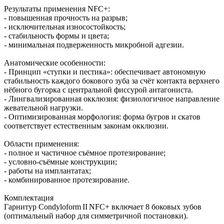
Результаты применения NFC+:
- повышенная прочность на разрыв;
- исключительная износостойкость;
- стабильность формы и цвета;
- минимальная подверженность микробной адгезии.
Анатомические особенности:
- Принцип «ступки и пестика»: обеспечивает автономную
стабильность каждого бокового зуба за счёт контакта верхнего
нёбного бугорка с центральной фиссурой антагониста.
- Лингвализированная окклюзия: физиологичное направление
жевательной нагрузки.
- Оптимизированная морфология: форма бугров и скатов
соответствует естественным законам окклюзии.
Области применения:
- полное и частичное съёмное протезирование;
- условно‑съёмные конструкции;
- работы на имплантатах;
- комбинированное протезирование.
Комплектация
Гарнитур Condyloform II NFC+ включает 8 боковых зубов
(оптимальный набор для симметричной постановки).