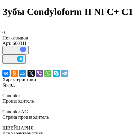
Зубы Condyloform II NFC+ C1
0
Нет отзывов
Арт.
660311
Характеристики
Бренд
—
Candulor
Производитель
—
Candulor AG
Страна производитель
—
ШВЕЙЦАРИЯ
Все характеристики