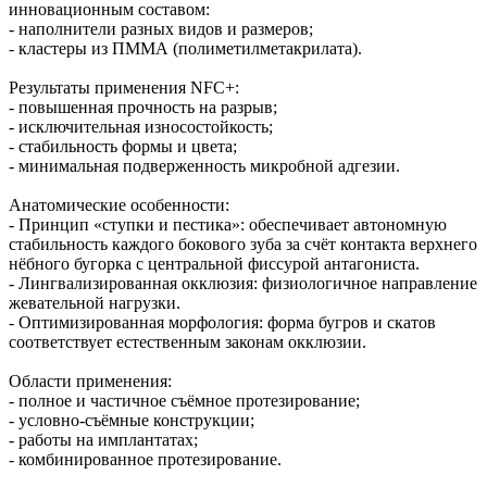
инновационным составом:
- наполнители разных видов и размеров;
- кластеры из ПММА (полиметилметакрилата).
Результаты применения NFC+:
- повышенная прочность на разрыв;
- исключительная износостойкость;
- стабильность формы и цвета;
- минимальная подверженность микробной адгезии.
Анатомические особенности:
- Принцип «ступки и пестика»: обеспечивает автономную
стабильность каждого бокового зуба за счёт контакта верхнего
нёбного бугорка с центральной фиссурой антагониста.
- Лингвализированная окклюзия: физиологичное направление
жевательной нагрузки.
- Оптимизированная морфология: форма бугров и скатов
соответствует естественным законам окклюзии.
Области применения:
- полное и частичное съёмное протезирование;
- условно‑съёмные конструкции;
- работы на имплантатах;
- комбинированное протезирование.