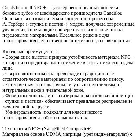
Condyloform II NFC+ — усовершенствованная линейка
боковых зубов от швейцарского производителя Candulor.
Основанная на классической концепции профессора
А. Гербера («ступка и пестик»), модель получила современные
улучшения, сочетающие проверенную физиологичность с
передовыми материалами. Идеальное решение для
протезирования с естественной эстетикой и долговечностью.
Ключевые преимущества:
- Сохранение высоты прикуса: устойчивость материала NFC+
к стиранию предотвращает снижение высоты нижнего отдела
лица.
- Сверхизносостойкость: превосходит традиционные
стоматологические материалы по сопротивлению износу.
- Естественная эстетика: зубы визуально неотличимы от
натуральных даже в жевательной зоне.
- Физиологичность: лингвализированная окклюзия и принцип
«ступки и пестика» обеспечивают правильное распределение
жевательной нагрузки.
- Универсальность: подходят для классического
протезирования и работ на имплантатах.
Технология NFC+ (NanoFilled Composite+)
Материал на основе UDMA‑матрицы (уретандиметакрилат) с