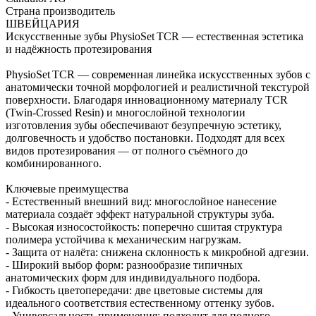
Страна производитель
ШВЕЙЦАРИЯ
Искусственные зубы PhysioSet TCR — естественная эстетика
и надёжность протезирования
PhysioSet TCR — современная линейка искусственных зубов с
анатомически точной морфологией и реалистичной текстурой
поверхности. Благодаря инновационному материалу TCR
(Twin‑Crossed Resin) и многослойной технологии
изготовления зубы обеспечивают безупречную эстетику,
долговечность и удобство постановки. Подходят для всех
видов протезирования — от полного съёмного до
комбинированного.
Ключевые преимущества
- Естественный внешний вид: многослойное нанесение
материала создаёт эффект натуральной структуры зуба.
- Высокая износостойкость: поперечно сшитая структура
полимера устойчива к механическим нагрузкам.
- Защита от налёта: снижена склонность к микробной адгезии.
- Широкий выбор форм: разнообразие типичных
анатомических форм для индивидуального подбора.
- Гибкость цветопередачи: две цветовые системы для
идеального соответствия естественному оттенку зубов.
- Универсальность применения: подходит для полного,