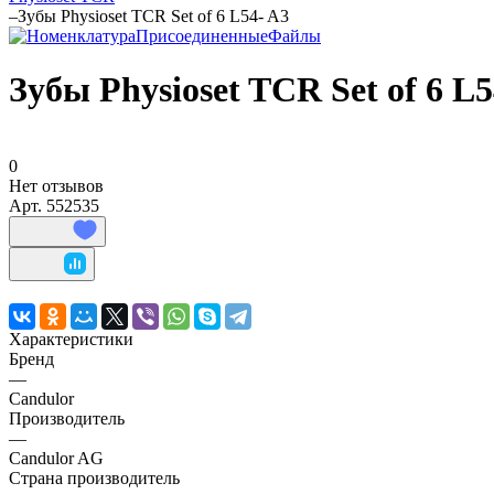
–
Зубы Physioset TCR Set of 6 L54- A3
Зубы Physioset TCR Set of 6 L5
0
Нет отзывов
Арт.
552535
Характеристики
Бренд
—
Candulor
Производитель
—
Candulor AG
Страна производитель