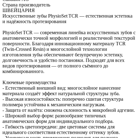
Страна производитель
ШВЕЙЦАРИЯ
Искусственные зубы PhysioSet TCR — естественная эстетика
и надёжность протезирования
PhysioSet TCR — современная линейка искусственных зубов с
анатомически точной морфологией и реалистичной текстурой
поверхности. Благодаря инновационному материалу TCR
(Twin‑Crossed Resin) и многослойной технологии
изготовления зубы обеспечивают безупречную эстетику,
долговечность и удобство постановки. Подходят для всех
видов протезирования — от полного съёмного до
комбинированного.
Ключевые преимущества
- Естественный внешний вид: многослойное нанесение
материала создаёт эффект натуральной структуры зуба.
- Высокая износостойкость: поперечно сшитая структура
полимера устойчива к механическим нагрузкам.
- Защита от налёта: снижена склонность к микробной адгезии.
- Широкий выбор форм: разнообразие типичных
анатомических форм для индивидуального подбора.
- Гибкость цветопередачи: две цветовые системы для
идеального соответствия естественному оттенку зубов.
- Универсальность применения: подходит для полного,