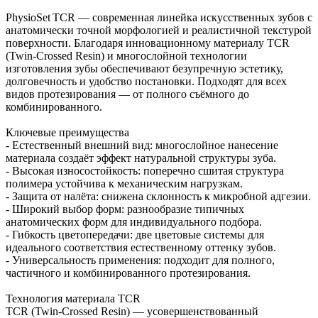
PhysioSet TCR — современная линейка искусственных зубов с
анатомически точной морфологией и реалистичной текстурой
поверхности. Благодаря инновационному материалу TCR
(Twin‑Crossed Resin) и многослойной технологии
изготовления зубы обеспечивают безупречную эстетику,
долговечность и удобство постановки. Подходят для всех
видов протезирования — от полного съёмного до
комбинированного.
Ключевые преимущества
- Естественный внешний вид: многослойное нанесение
материала создаёт эффект натуральной структуры зуба.
- Высокая износостойкость: поперечно сшитая структура
полимера устойчива к механическим нагрузкам.
- Защита от налёта: снижена склонность к микробной адгезии.
- Широкий выбор форм: разнообразие типичных
анатомических форм для индивидуального подбора.
- Гибкость цветопередачи: две цветовые системы для
идеального соответствия естественному оттенку зубов.
- Универсальность применения: подходит для полного,
частичного и комбинированного протезирования.
Технология материала TCR
TCR (Twin‑Crossed Resin) — усовершенствованный