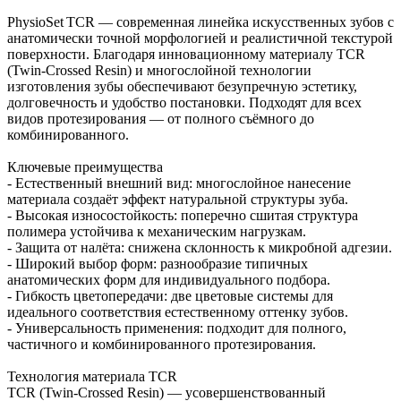
PhysioSet TCR — современная линейка искусственных зубов с
анатомически точной морфологией и реалистичной текстурой
поверхности. Благодаря инновационному материалу TCR
(Twin‑Crossed Resin) и многослойной технологии
изготовления зубы обеспечивают безупречную эстетику,
долговечность и удобство постановки. Подходят для всех
видов протезирования — от полного съёмного до
комбинированного.
Ключевые преимущества
- Естественный внешний вид: многослойное нанесение
материала создаёт эффект натуральной структуры зуба.
- Высокая износостойкость: поперечно сшитая структура
полимера устойчива к механическим нагрузкам.
- Защита от налёта: снижена склонность к микробной адгезии.
- Широкий выбор форм: разнообразие типичных
анатомических форм для индивидуального подбора.
- Гибкость цветопередачи: две цветовые системы для
идеального соответствия естественному оттенку зубов.
- Универсальность применения: подходит для полного,
частичного и комбинированного протезирования.
Технология материала TCR
TCR (Twin‑Crossed Resin) — усовершенствованный