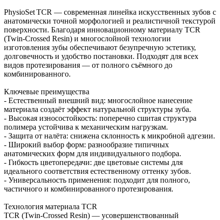
PhysioSet TCR — современная линейка искусственных зубов с
анатомически точной морфологией и реалистичной текстурой
поверхности. Благодаря инновационному материалу TCR
(Twin‑Crossed Resin) и многослойной технологии
изготовления зубы обеспечивают безупречную эстетику,
долговечность и удобство постановки. Подходят для всех
видов протезирования — от полного съёмного до
комбинированного.
Ключевые преимущества
- Естественный внешний вид: многослойное нанесение
материала создаёт эффект натуральной структуры зуба.
- Высокая износостойкость: поперечно сшитая структура
полимера устойчива к механическим нагрузкам.
- Защита от налёта: снижена склонность к микробной адгезии.
- Широкий выбор форм: разнообразие типичных
анатомических форм для индивидуального подбора.
- Гибкость цветопередачи: две цветовые системы для
идеального соответствия естественному оттенку зубов.
- Универсальность применения: подходит для полного,
частичного и комбинированного протезирования.
Технология материала TCR
TCR (Twin‑Crossed Resin) — усовершенствованный