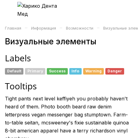
–
–
–
Главная
Информация
Возможности
Визуальные эле
Визуальные элементы
Labels
Default
Primary
Success
Info
Warning
Danger
Tooltips
Tight pants next level keffiyeh
you probably
haven't
heard of them. Photo booth beard raw denim
letterpress vegan messenger bag stumptown. Farm-
to-table seitan, mcsweeney's fixie sustainable quinoa
8-bit american apparel
have a
terry richardson vinyl