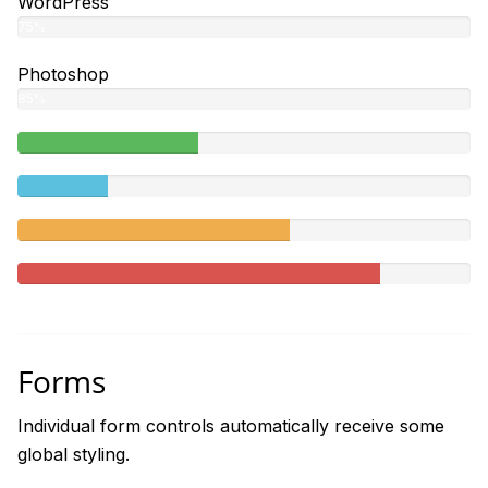
WordPress
75%
Photoshop
85%
40%
Complete
20%
(success)
Complete
60%
Complete
(warning)
80%
Complete
Forms
Individual form controls automatically receive some
global styling.