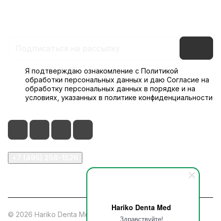
Каталог
Акции
Бренды
Блог
Оплата
Доставка
Контакты
Гарантия и возврат
Документы
Проекты
Я подтверждаю ознакомление с Политикой
обработки персональных данных и даю Согласие на
обработку персональных данных в порядке и на
условиях, указанных в
политике конфиденциальности
+7 (495) 256-1526
г. Москва, Дербеневская наб., д. 11, кор. В, 3 этаж
Hariko Denta Med
© 2026 Hariko Denta Med
Здравствуйте!