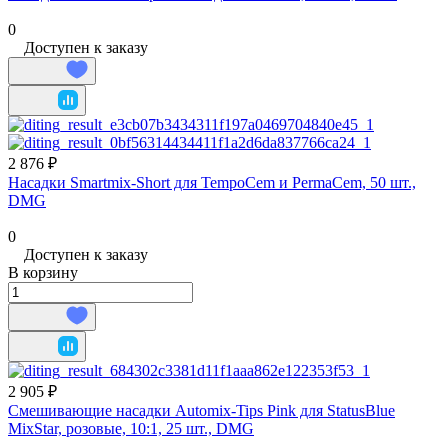
0
Доступен к заказу
2 876 ₽
Насадки Smartmix‑Short для TempoCem и PermaCem, 50 шт.,
DMG
0
Доступен к заказу
В корзину
2 905 ₽
Смешивающие насадки Automix‑Tips Pink для StatusBlue
MixStar, розовые, 10:1, 25 шт., DMG